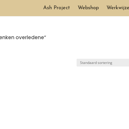
Ash Project
Webshop
Werkwijz
enken overledene”